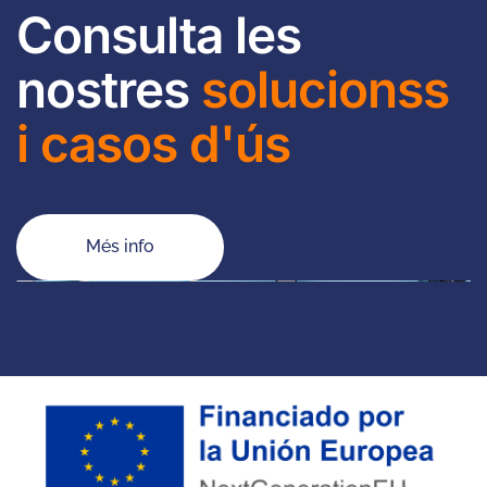
Consulta les
nostres
solucionss
i casos d'ús
Més info