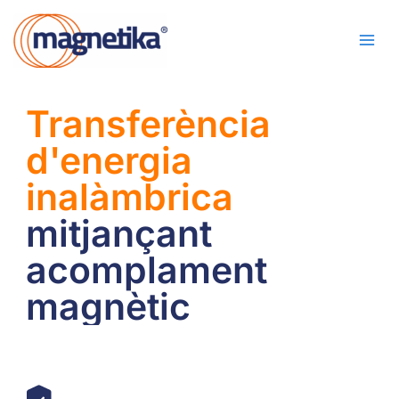
Vés
Ma
al
Me
contingut
Transferència
d'energia
inalàmbrica
mitjançant
acomplament
magnètic